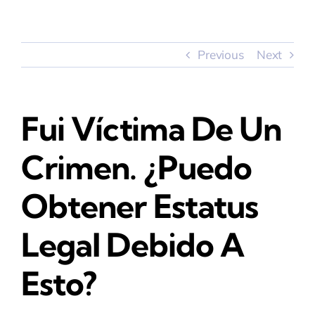
Skip
to
Toggle
Navigation
content
Previous
Next
Inicio
Servicios
Fui Ví­ctima De Un
Sobre Nosotros
Crimen. ¿Puedo
Obtener Estatus
Nuestro Equipo
Legal Debido A
Testimonios
Esto?
Preguntas