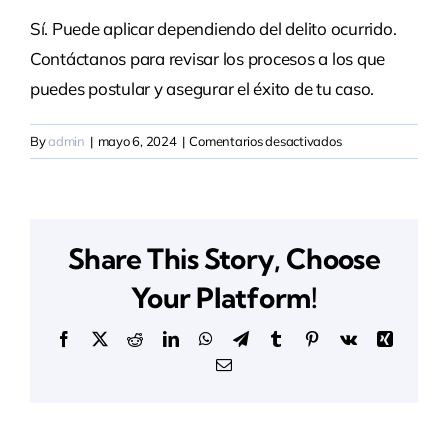
Sí­. Puede aplicar dependiendo del delito ocurrido.
Contáctenos
Contáctanos para revisar los procesos a los que
puedes postular y asegurar el éxito de tu caso.
Español
en
By
admin
|
mayo 6, 2024
|
Comentarios desactivados
Fui
ví­
ctima
de
Share This Story, Choose
un
crimen.
Your Platform!
¿Puedo
obtener
Facebook
X
Reddit
LinkedIn
WhatsApp
Telegram
Tumblr
Pinterest
Vk
Xing
estatus
Email
legal
debido
a
esto?